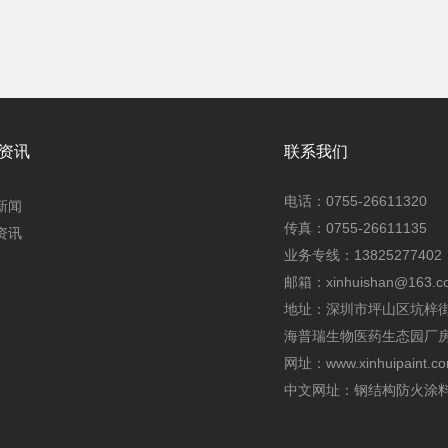
资讯
联系我们
电话：0755-26611320
新闻
传真：0755-26611135
资讯
业务专线：13825277402
邮箱：xinhuishan@163.c
地址：深圳市坪山区坑梓
海普瑞生物医药生态园厂房4
网址：
www.xinhuipaint.c
中文网址：
钢结构防火涂料