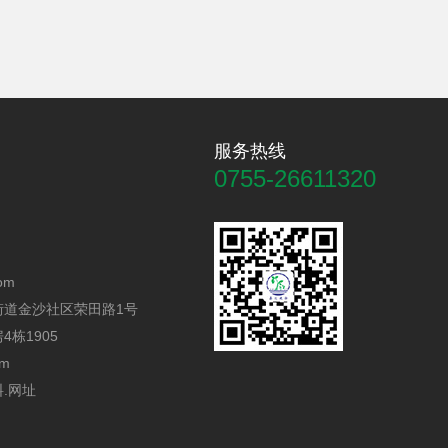
服务热线
0755-26611320
om
街道金沙社区荣田路1号
栋1905
om
.网址