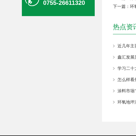
0755-26611320
下一篇：
环
热点资
钢结构防腐油漆
近几年主
鑫汇发展
学习二十
怎么样看
涂料市场
木纹氟碳漆
环氧地坪