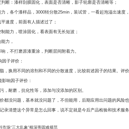
晰度判断：漆样刮膜固化，表面是否清晰，影子轮廓是否清晰等；
泡能力，各个漆样品，3000转分散25min，装试管，一看起泡溢出速
间流平速度，前面有人描述过了；
面控制能力，喷涂固化，看表面有无长短波；
边能力，
涂影响，不打磨原漆重涂，判断层间附着力。
响因子评价：
脂，换用不同的溶剂和不同的分散速度，比较前述因子的结果。评
能影响因子评价：
污，耐磨，抗化性等，添加与没添加的区别。
价都没问题，基本就没问题了，不但能用，后期应用出问题的风险
记录清楚这个异常是怎么回事，说不定就是今后产品检验和技术服
料市场“三大乱象”根深蒂固难规范