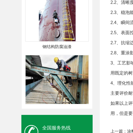
2.2、清
2.3、稳
2.4、瞬
2.5、表
2.7、抗缩
钢结构防腐油漆
2.8、重
3、工艺影
用既定的树
4、理化性
主要评价耐
如果以上评
钢结构防腐油漆
用，但是要
全国服务热线
上一篇：
涂