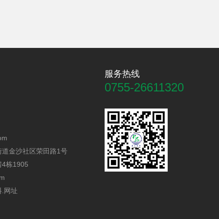
服务热线
0755-26611320
om
街道金沙社区荣田路1号
栋1905
om
.网址