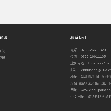
资讯
联系我们
电话：0755-26611320
新闻
传真：0755-26611135
资讯
业务专线：13825277402
邮箱：xinhuishan@163.c
地址：深圳市坪山区坑梓
海普瑞生物医药生态园厂房4
网址：
www.xinhuipaint.c
中文网址：
钢结构防火涂料