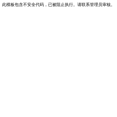
此模板包含不安全代码，已被阻止执行。请联系管理员审核。